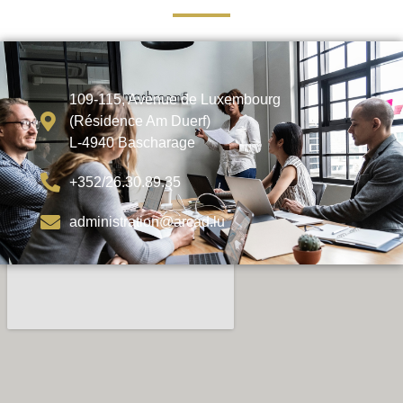
109-115, Avenue de Luxembourg
(Résidence Am Duerf)
L-4940 Bascharage
+352/26.30.89.35
administration@arcad.lu