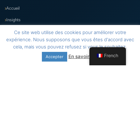
Accueil
Insights
À propos
Ce site web utilise des cookies pour améliorer votre
expérience. Nous supposons que vous êtes d'accord avec
Application VIGIL
cela, mais vous pouvez refusez si vous le souhaitez.
French
En savoir plus
Accepter
Contact
Adresse
109-115, Avenue de Luxembourg
Résidence Am Duerf
L-4940 Bascharage, Luxembourg
Téléphone
+352 26 30 89 35
E-mail
administration@arcad.lu