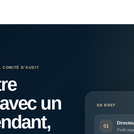
 COMITÉ D’AUDIT
re
avec un
EN BREF
endant,
Directe
01
Profil ex