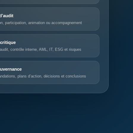
d’audit
on, participation, animation ou accompagnement
critique
audit, contrôle interne, AML, IT, ESG et risques
ouvernance
ations, plans d’action, décisions et conclusions