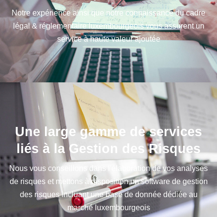
Notre expérience ainsi que notre connaissance du cadre
légal & réglementaire luxembourgeois vous assurent un
service à haute valeur ajoutée
Une large gamme de services
liés à la Gestion des Risques
Nous vous conseillons dans l'élaboration de vos analyses
de risques et mettons à disposition un software de gestion
des risques incluant une base de donnée dédiée au
marché luxembourgeois